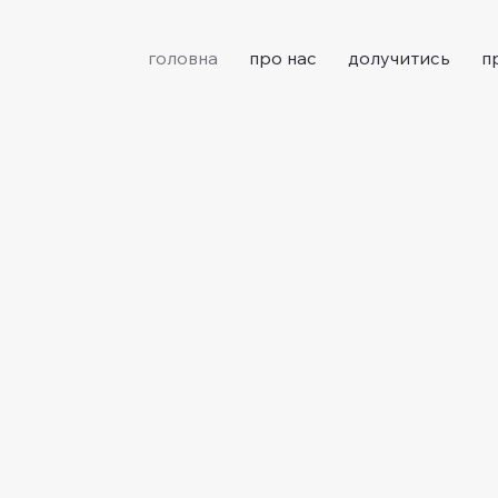
головна
про нас
долучитись
п