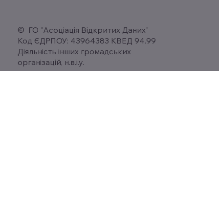
© ГО "Асоціація Відкритих Даних"
Код ЄДРПОУ: 43964383 КВЕД 94.99
Діяльність інших громадських
організацій, н.в.і.у.