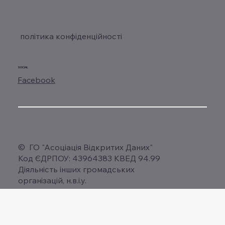
політика конфіденційності
SOCIAL
Facebook
© ГО "Асоціація Відкритих Даних"
Код ЄДРПОУ: 43964383 КВЕД 94.99
Діяльність інших громадських
організацій, н.в.і.у.