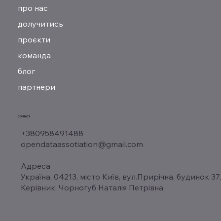
про нас
долучитись
проєкти
команда
блог
партнери
CONTACT
+380958491488
opendataassotiation@gmail.com
Адреса
Україна, 04213, місто Київ, вул.Прирічна, будинок 37
Керівник: Чорногуб Наталія Петрівна