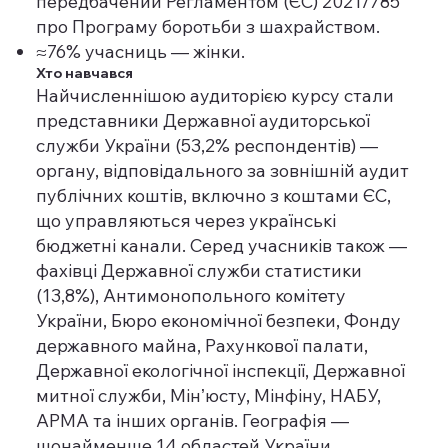
передбачений Регламентом (ЄС) 2021/785
про Програму боротьби з шахрайством.
≈76% учасниць — жінки.
Хто навчався
Найчисленнішою аудиторією курсу стали
представники Державної аудиторської
служби України (53,2% респондентів) —
органу, відповідального за зовнішній аудит
публічних коштів, включно з коштами ЄС,
що управляються через українські
бюджетні канали. Серед учасників також —
фахівці Державної служби статистики
(13,8%), Антимонопольного комітету
України, Бюро економічної безпеки, Фонду
державного майна, Рахункової палати,
Державної екологічної інспекції, Державної
митної служби, Мінʼюсту, Мінфіну, НАБУ,
АРМА та інших органів. Географія —
щонайменше 14 областей України.