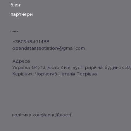
блог
партнери
CONTACT
+380958491488
opendataassotiation@gmail.com
Адреса
Україна, 04213, місто Київ, вул.Прирічна, будинок 37
Керівник: Чорногуб Наталія Петрівна
політика конфіденційності