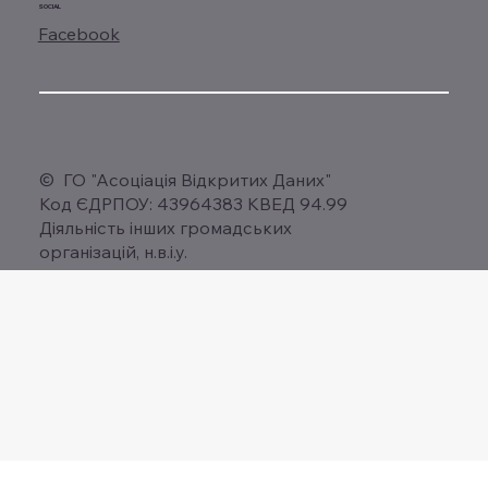
SOCIAL
Facebook
© ГО "Асоціація Відкритих Даних"
Код ЄДРПОУ: 43964383 КВЕД 94.99
Діяльність інших громадських
організацій, н.в.і.у.