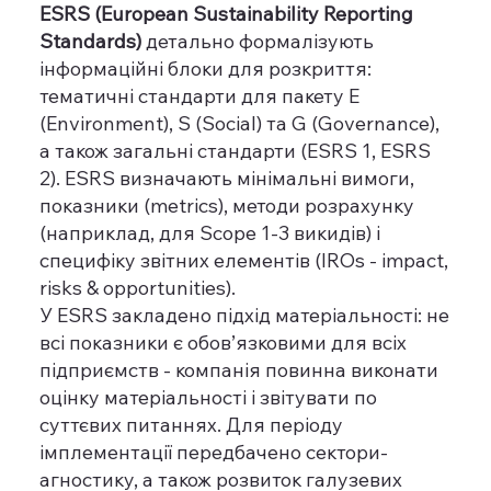
ESRS (European Sustainability Reporting
Standards)
детально формалізують
інформаційні блоки для розкриття:
тематичні стандарти для пакету E
(Environment), S (Social) та G (Governance),
а також загальні стандарти (ESRS 1, ESRS
2). ESRS визначають мінімальні вимоги,
показники (metrics), методи розрахунку
(наприклад, для Scope 1-3 викидів) і
специфіку звітних елементів (IROs - impact,
risks & opportunities).
У ESRS закладено підхід матеріальності: не
всі показники є обов’язковими для всіх
підприємств - компанія повинна виконати
оцінку матеріальності і звітувати по
суттєвих питаннях. Для періоду
імплементації передбачено сектори-
агностику, а також розвиток галузевих