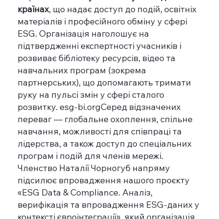
країнах
, що надає доступ до подій, освітніх
матеріалів і професійного обміну у сфері
ESG. Організація наголошує на
підтвердженні експертності учасників і
розвиває бібліотеку ресурсів, відео та
навчальних програм (зокрема
партнерських), що допомагають тримати
руку на пульсі змін у сфері сталого
розвитку.
esg-bi.org
Серед відзначених
переваг — глобальне охоплення, спільне
навчання, можливості для співпраці та
лідерства, а також доступ до спеціальних
програм і подій для членів мережі.
Членство Наталії Чорногуб напряму
підсилює впровадження нашого проєкту
«ESG Data & Compliance. Аналіз,
верифікація та впровадження ESG-даних у
контексті євроінтеграції», який організація