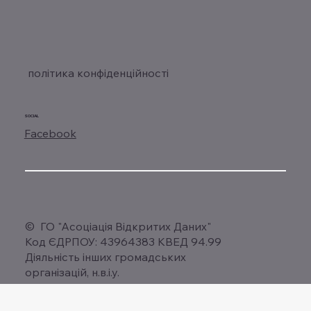
політика конфіденційності
SOCIAL
Facebook
© ГО "Асоціація Відкритих Даних"
Код ЄДРПОУ: 43964383 КВЕД 94.99
Діяльність інших громадських
організацій, н.в.і.у.