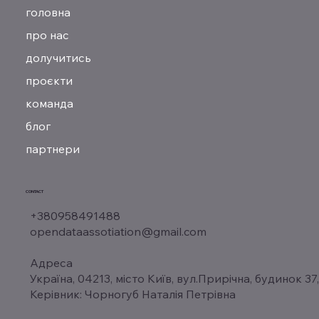
головна
про нас
долучитись
проєкти
команда
блог
партнери
CONTACT
+380958491488
opendataassotiation@gmail.com
Адреса
Україна, 04213, місто Київ, вул.Прирічна, будинок 37
Керівник: Чорногуб Наталія Петрівна